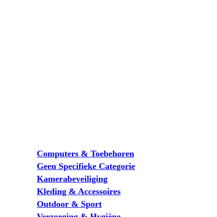
Computers & Toebehoren
Geen Specifieke Categorie
Kamerabeveiliging
Kleding & Accessoires
Outdoor & Sport
Verzorging & Hygiëne