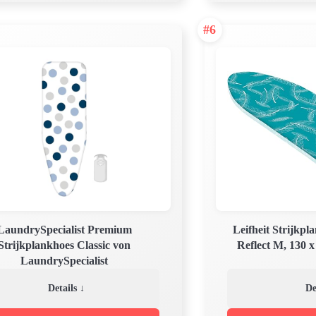
#6
LaundrySpecialist Premium
Leifheit Strijkp
Strijkplankhoes Classic von
Reflect M, 130 x
LaundrySpecialist
Details ↓
De