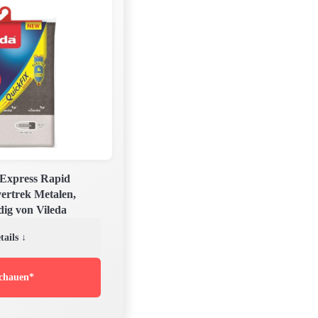
 Express Rapid
vertrek Metalen,
dig von Vileda
tails ↓
chauen*