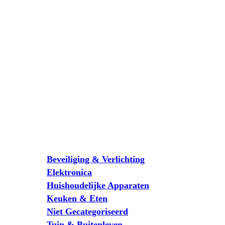
Beveiliging & Verlichting
Elektronica
Huishoudelijke Apparaten
Keuken & Eten
Niet Gecategoriseerd
Tuin & Buitenleven