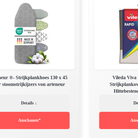
eur ®- Strijkplankhoes 130 x 45
Vileda Viva
 stoomstrijkijzers von arteneur
Strijkplanko
Hittebesten
Details ↓
De
Anschauen*
Ans