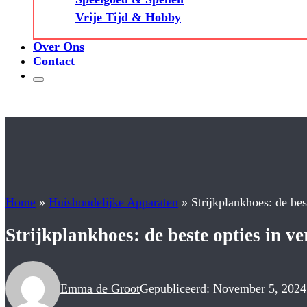
Vrije Tijd & Hobby
Over Ons
Contact
Home
»
Huishoudelijke Apparaten
»
Strijkplankhoes: de bes
Strijkplankhoes: de beste opties in ve
Emma de Groot
Gepubliceerd: November 5, 2024