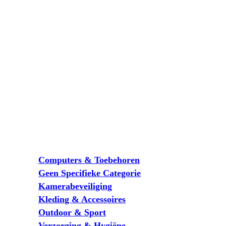
Computers & Toebehoren
Geen Specifieke Categorie
Kamerabeveiliging
Kleding & Accessoires
Outdoor & Sport
Verzorging & Hygiëne