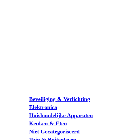
Beveiliging & Verlichting
Elektronica
Huishoudelijke Apparaten
Keuken & Eten
Niet Gecategoriseerd
Tuin & Buitenleven