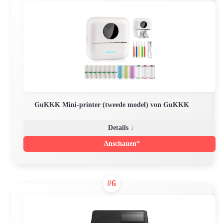
GuKKK Mini-printer (tweede model) von GuKKK
Details ↓
Anschauen*
#6