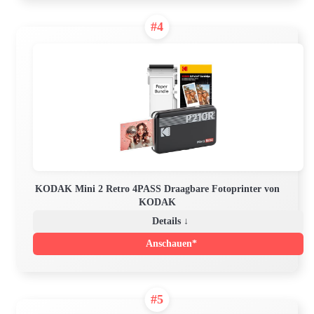
#4
KODAK Mini 2 Retro 4PASS Draagbare Fotoprinter von
KODAK
Details ↓
Anschauen*
#5