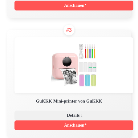
Anschauen*
#3
GuKKK Mini-printer von GuKKK
Details ↓
Anschauen*