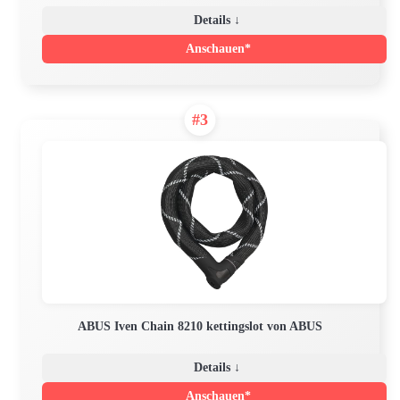
Details ↓
Anschauen*
#3
ABUS Iven Chain 8210 kettingslot von ABUS
Details ↓
Anschauen*