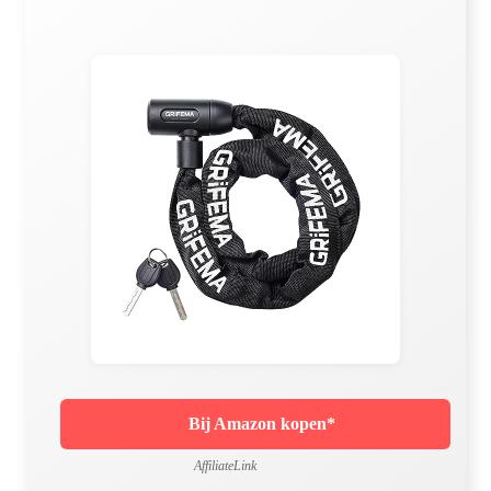
Bij Amazon kopen*
AffiliateLink