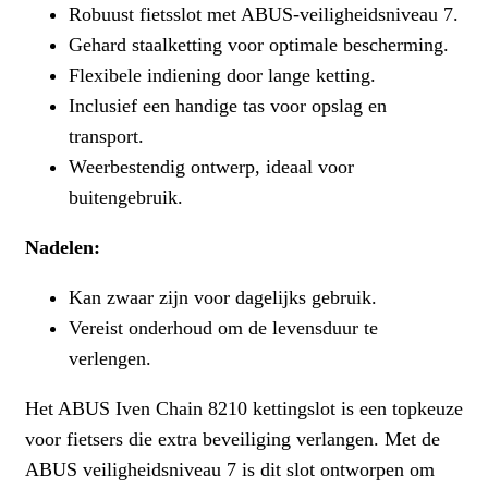
Robuust fietsslot met ABUS-veiligheidsniveau 7.
Gehard staalketting voor optimale bescherming.
Flexibele indiening door lange ketting.
Inclusief een handige tas voor opslag en
transport.
Weerbestendig ontwerp, ideaal voor
buitengebruik.
Nadelen:
Kan zwaar zijn voor dagelijks gebruik.
Vereist onderhoud om de levensduur te
verlengen.
Het ABUS Iven Chain 8210 kettingslot is een topkeuze
voor fietsers die extra beveiliging verlangen. Met de
ABUS veiligheidsniveau 7 is dit slot ontworpen om