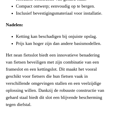
Compact ontwerp; eenvoudig op te bergen.
Inclusief bevestigingsmateriaal voor installatie.
Nadelen:
Ketting kan beschadigen bij onjuiste opslag.
Prijs kan hoger zijn dan andere basismodellen.
Het nean fietsslot biedt een innovatieve benadering
van fietsen beveiligen met zijn combinatie van een
frameslot en een kettingslot. Dit maakt het vooral
geschikt voor fietsers die hun fietsen vaak in
verschillende omgevingen stallen en een veelzijdige
oplossing willen. Dankzij de robuuste constructie van
gehard staal biedt dit slot een blijvende bescherming
tegen diefstal.