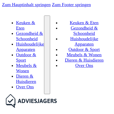
Zum Hauptinhalt springen
Zum Footer springen
Keuken &
Keuken & Eten
Eten
Gezondheid &
Gezondheid &
Schoonheid
Schoonheid
Huishoudelijke
Huishoudelijke
Apparaten
Apparaten
Outdoor & Sport
Outdoor &
Meubels & Wonen
Sport
Dieren & Huisdieren
Meubels &
Over Ons
Wonen
Dieren &
Huisdieren
Over Ons