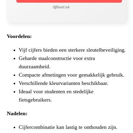
AffiliateLink
Voordelen:
Vijf cijfers bieden een sterkere sleutelbeveiliging.
Geharde staalconstructie voor extra
duurzaamheid.
Compacte afmetingen voor gemakkelijk gebruik.
Verschillende kleurvarianten beschikbaar.
Ideaal voor studenten en stedelijke
fietsgebruikers.
Nadelen:
Cijfercombinatie kan lastig te onthouden zijn.