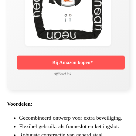
Bij Amazon kopen*
AffiliateLink
Voordelen:
Gecombineerd ontwerp voor extra beveiliging.
Flexibel gebruik: als frameslot en kettingslot.
Robuuste constructie van gehard staal.