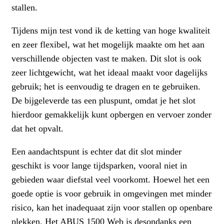
stallen.
Tijdens mijn test vond ik de ketting van hoge kwaliteit
en zeer flexibel, wat het mogelijk maakte om het aan
verschillende objecten vast te maken. Dit slot is ook
zeer lichtgewicht, wat het ideaal maakt voor dagelijks
gebruik; het is eenvoudig te dragen en te gebruiken.
De bijgeleverde tas een pluspunt, omdat je het slot
hierdoor gemakkelijk kunt opbergen en vervoer zonder
dat het opvalt.
Een aandachtspunt is echter dat dit slot minder
geschikt is voor lange tijdsparken, vooral niet in
gebieden waar diefstal veel voorkomt. Hoewel het een
goede optie is voor gebruik in omgevingen met minder
risico, kan het inadequaat zijn voor stallen op openbare
plekken. Het ABUS 1500 Web is desondanks een