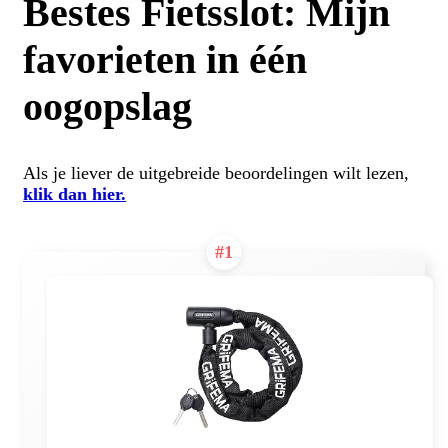
Bestes Fietsslot: Mijn
favorieten in één
oogopslag
Als je liever de uitgebreide beoordelingen wilt lezen,
klik dan hier.
#1