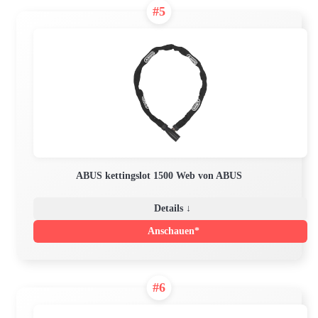
#5
ABUS kettingslot 1500 Web von ABUS
Details ↓
Anschauen*
#6