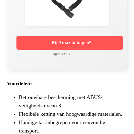
Bij Amazon kopen*
AffiliateLink
Voordelen:
Betrouwbare bescherming met ABUS-
veiligheidsniveau 3.
Flexibele ketting van hoogwaardige materialen.
Handige tas inbegrepen voor eenvoudig
transport.